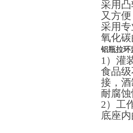
采用凸
又方便
采用专
氧化碳
铝瓶拉环
1）灌
食品级
接，酒
耐腐蚀
2）工
底座内