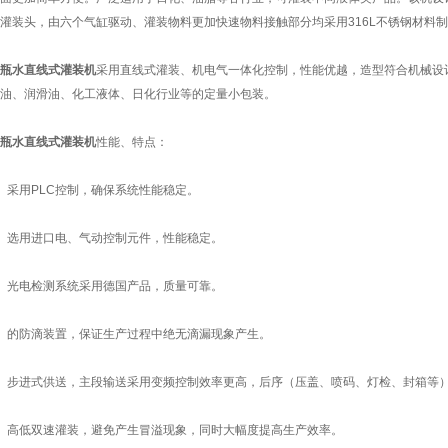
灌装头，由六个气缸驱动、灌装物料更加快速物料接触部分均采用316L不锈钢材料
瓶水直线式灌装机
采用直线式灌装、机电气一体化控制，性能优越，造型符合机械设
油、润滑油、化工液体、日化行业等的定量小包装。
瓶水直线式灌装机
性能、特点：
采用PLC控制，确保系统性能稳定。
选用进口电、气动控制元件，性能稳定。
光电检测系统采用德国产品，质量可靠。
的防滴装置，保证生产过程中绝无滴漏现象产生。
步进式供送，主段输送采用变频控制效率更高，后序（压盖、喷码、灯检、封箱等）
高低双速灌装，避免产生冒溢现象，同时大幅度提高生产效率。