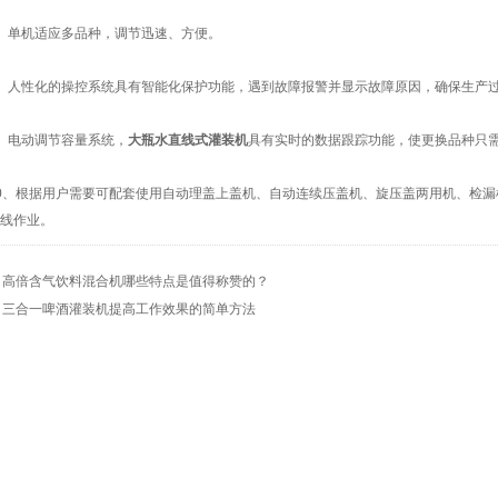
单机适应多品种，调节迅速、方便。
人性化的操控系统具有智能化保护功能，遇到故障报警并显示故障原因，确保生产
电动调节容量系统，
大瓶水直线式灌装机
具有实时的数据跟踪功能，使更换品种只
、根据用户需要可配套使用自动理盖上盖机、自动连续压盖机、旋压盖两用机、检漏
线作业。
：
高倍含气饮料混合机哪些特点是值得称赞的？
：
三合一啤酒灌装机提高工作效果的简单方法