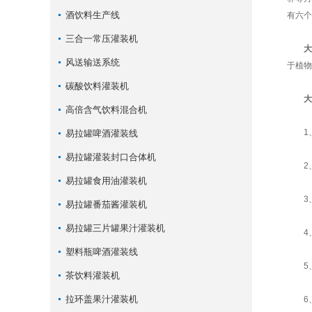
酒饮料生产线
有六个
三合一常压灌装机
大
风送输送系统
于植物
碳酸饮料灌装机
大
高倍含气饮料混合机
1、
易拉罐啤酒灌装线
易拉罐灌装封口合体机
2、
易拉罐食用油灌装机
3、
易拉罐番茄酱灌装机
易拉罐三片罐果汁灌装机
4、
塑料瓶啤酒灌装线
5、
茶饮料灌装机
拉环盖果汁灌装机
6、