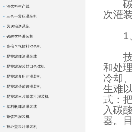
碳酸
酒饮料生产线
次灌
三合一常压灌装机
风送输送系统
1、
碳酸饮料灌装机
高倍含气饮料混合机
技术
易拉罐啤酒灌装线
和处
易拉罐灌装封口合体机
冷却
易拉罐食用油灌装机
生难
易拉罐番茄酱灌装机
式：
易拉罐三片罐果汁灌装机
塑料瓶啤酒灌装线
入碳
茶饮料灌装机
器。
拉环盖果汁灌装机