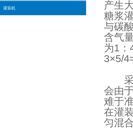
产生
灌装机
糖浆
与碳
含气
为1：
3×5/
采用
会由
难于
在灌
匀混